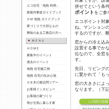
対象ですが、設
併せてという条件
エコ住宅「地熱 利用」
ポイント
をご参
家庭内事故ガイドブック
ＯＭ 地熱 ガイドブック
エコポイント対
家づくりで大切なもの
ね。マンション
するのですが、
興味のある工務店の方へ
▼
ＭＥＮＵ
窓からの冷え込
設置する事でかな
ＨＯＭＥ
位なので、全窓
募集中のイベント
す。
過去のイベント
先日、リビングの
地熱 住宅施工例
に驚かれて「も
地熱 住宅の住み心地
ＯＢ木の家訪問ツアー
窓の大きさによ
なります。（下
お客様インタビュー
お客様の家づくり
母が元気に暮らす家