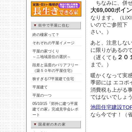
ちなみに、併せ
大69,000ポイ
なります。（LIXI
いのでご参照下
▼
街中で平屋に住む
さい。）
終の棲家って？
あと、注意しな
それぞれの平屋イメージ
に限りがあるの
平屋の家づくり
２０
（遅くても
～ニ地域居住の選択～
まで。）
段差と温度のバリアフリー
（築５０年の平屋住宅）
暖かくなって実
狭すぎる!?平屋建て住宅
季節には エコポ
平屋建て
消費税も上がる
平屋の一つ
ではないでしょ
05/10/15『郊外に建つ平屋
池田住宅建設TO
建ての家』完成見学会レポ
なら今です！（省ｴ
ート
▼
国産材の木の家