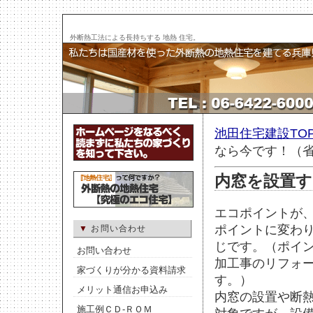
外断熱工法による長持ちする 地熱 住宅。
池田住宅建設TO
なら今です！（省ｴ
内窓を設置す
エコポイントが
ポイントに変わ
▼
お問い合わせ
じです。（ポイ
お問い合わせ
加工事のリフォ
家づくりが分かる資料請求
す。）
メリット通信お申込み
内窓の設置や断
施工例ＣＤ-ＲＯＭ