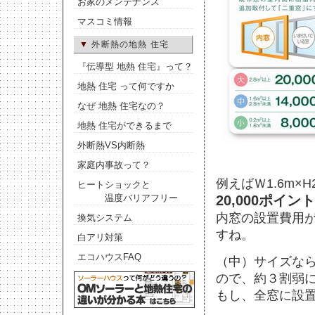
お家のメンテナンス
マスコミ情報
▼
外断熱の地熱 住宅
『伝導型 地熱 住宅』って？
地熱 住宅 って何ですか
なぜ 地熱 住宅なの？
地熱 住宅ができるまで
外断熱VS内断熱
家庭内事故って？
例えばＷ1.6m×
ヒートショックと
20,000ポイント
温度バリアフリー
内窓の設置費用
換気システム
すね。
白アリ対策
エコハウスFAQ
（中）サイズな
ので、約３割弱
もし、全窓に設