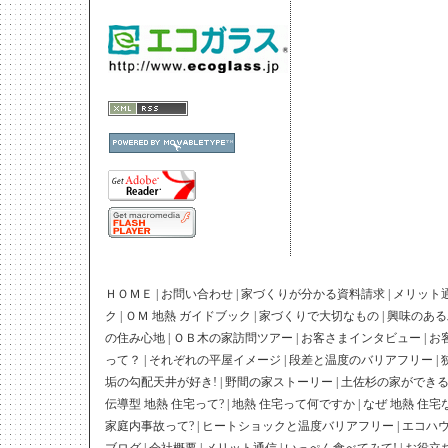
[powered by mpl]
ＨＯＭＥ
|
お問い合わせ
|
家づくりが分かる資料請求
|
メリット
ク
|
ＯＭ 地熱 ガイドブック
|
家づくりで大切なもの
|
興味のある
の住み心地
|
ＯＢ木の家訪問ツアー
|
お客さまインタビュー
|
お
って？
|
それぞれの平屋イメージ
|
段差と温度のバリアフリー
|
垢の勾配天井が好き!
|
野間の家ストーリー
|
土佐杉の家ができ
伝導型 地熱 住宅って?
|
地熱 住宅って何ですか
|
なぜ 地熱 住宅
家庭内事故って?
|
ヒートショックと温度バリアフリー
|
エコハ