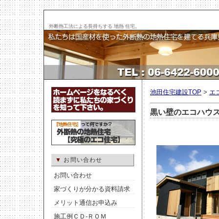
外断熱工法による長持ちする 地熱 住宅。
池田住宅建設TOP
>
エ
黒い壁のエコハウ
▼
お問い合わせ
お問い合わせ
家づくりが分かる資料請求
メリット通信お申込み
施工例ＣＤ-ＲＯＭ