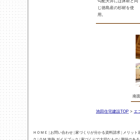
勾配天井には床材と同
じ徳島産の杉材を使
用。
南
池田住宅建設TOP
>
エ
ＨＯＭＥ
|
お問い合わせ
|
家づくりが分かる資料請求
|
メリット
ク
|
ＯＭ 地熱 ガイドブック
|
家づくりで大切なもの
|
興味のある