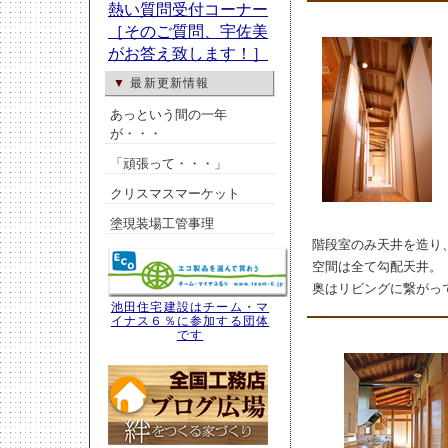
▼
最新更新情報
あっという間の一年
が・・・
「頑張って・・・」
クリスマスマーケット
塗現装場工管事理
階段室のみ天井を造り
空間は全て勾配天井。
奥はリビングに繋がっ
池田住宅建設はチーム・マ
イナス６％に参加する団体
です