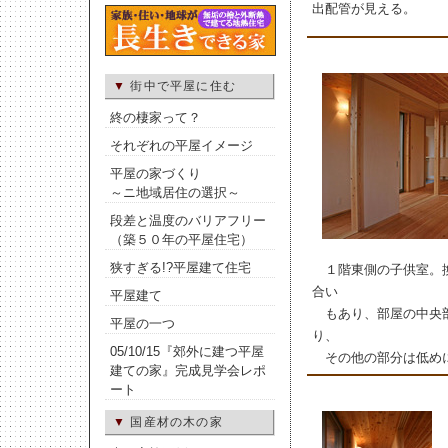
出配管が見える。
▼
街中で平屋に住む
終の棲家って？
それぞれの平屋イメージ
平屋の家づくり
～ニ地域居住の選択～
段差と温度のバリアフリー
（築５０年の平屋住宅）
狭すぎる!?平屋建て住宅
１階東側の子供室。
合い
平屋建て
もあり、部屋の中央
平屋の一つ
り、
05/10/15『郊外に建つ平屋
その他の部分は低め
建ての家』完成見学会レポ
ート
▼
国産材の木の家