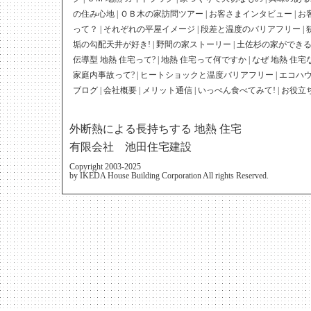
の住み心地
|
ＯＢ木の家訪問ツアー
|
お客さまインタビュー
|
お
って？
|
それぞれの平屋イメージ
|
段差と温度のバリアフリー
|
垢の勾配天井が好き!
|
野間の家ストーリー
|
土佐杉の家ができ
伝導型 地熱 住宅って?
|
地熱 住宅って何ですか
|
なぜ 地熱 住宅
家庭内事故って?
|
ヒートショックと温度バリアフリー
|
エコハ
ブログ
|
会社概要
|
メリット通信
|
いっぺん食べてみて!
|
お役立
外断熱による長持ちする 地熱 住宅
有限会社 池田住宅建設
Copyright 2003-2025
by IKEDA House Building Corporation All rights Reserved.