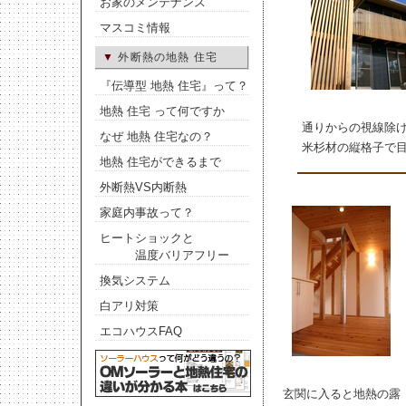
お家のメンテナンス
マスコミ情報
▼
外断熱の地熱 住宅
『伝導型 地熱 住宅』って？
地熱 住宅 って何ですか
通りからの視線除
なぜ 地熱 住宅なの？
米杉材の縦格子で
地熱 住宅ができるまで
外断熱VS内断熱
家庭内事故って？
ヒートショックと
温度バリアフリー
換気システム
白アリ対策
エコハウスFAQ
玄関に入ると地熱の露