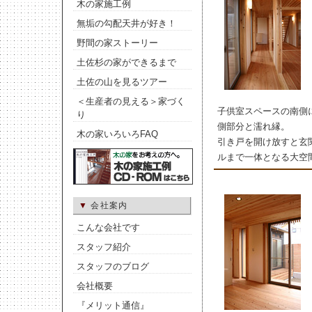
木の家施工例
無垢の勾配天井が好き！
野間の家ストーリー
土佐杉の家ができるまで
土佐の山を見るツアー
＜生産者の見える＞家づく
子供室スペースの南側
り
側部分と濡れ縁。
木の家いろいろFAQ
引き戸を開け放すと玄
ルまで一体となる大空
▼
会社案内
こんな会社です
スタッフ紹介
スタッフのブログ
会社概要
『メリット通信』